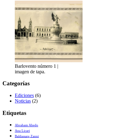
Barlovento número 1 |
imagen de tapa.
Categorías
Ediciones
(6)
Noticias
(2)
Etiquetas
Abraham Ahedo
Ana Licari
Baldassare Zanni