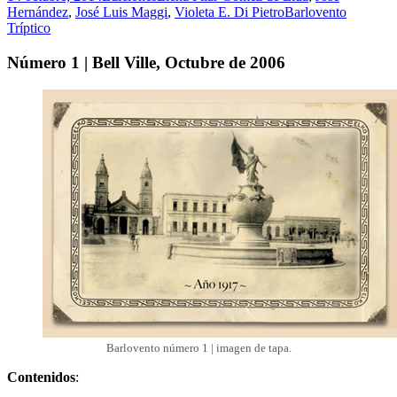
Hernández
,
José Luis Maggi
,
Violeta E. Di Pietro
Barlovento
Tríptico
Número 1 | Bell Ville, Octubre de 2006
Barlovento número 1 | imagen de tapa.
Contenidos
: