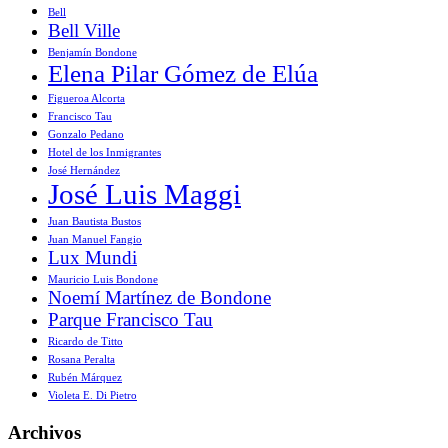
Bell
Bell Ville
Benjamín Bondone
Elena Pilar Gómez de Elúa
Figueroa Alcorta
Francisco Tau
Gonzalo Pedano
Hotel de los Inmigrantes
José Hernández
José Luis Maggi
Juan Bautista Bustos
Juan Manuel Fangio
Lux Mundi
Mauricio Luis Bondone
Noemí Martínez de Bondone
Parque Francisco Tau
Ricardo de Titto
Rosana Peralta
Rubén Márquez
Violeta E. Di Pietro
Archivos