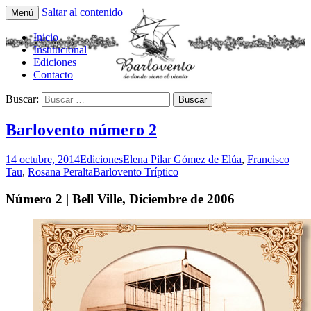
Saltar al contenido
Menú
Tríptico Histórico Cultural y Literario
Barlovento Tríptico
Inicio
Institucional
Ediciones
Contacto
Buscar:
Barlovento número 2
14 octubre, 2014
Ediciones
Elena Pilar Gómez de Elúa
,
Francisco
Tau
,
Rosana Peralta
Barlovento Tríptico
Número 2 | Bell Ville, Diciembre de 2006