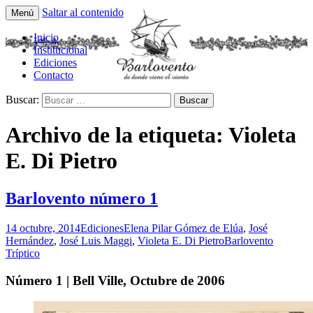
Saltar al contenido
Menú
Tríptico Histórico Cultural y Literario
Barlovento Tríptico
Inicio
Institucional
Ediciones
Contacto
Buscar:
Archivo de la etiqueta: Violeta
E. Di Pietro
Barlovento número 1
14 octubre, 2014
Ediciones
Elena Pilar Gómez de Elúa
,
José
Hernández
,
José Luis Maggi
,
Violeta E. Di Pietro
Barlovento
Tríptico
Número 1 | Bell Ville, Octubre de 2006