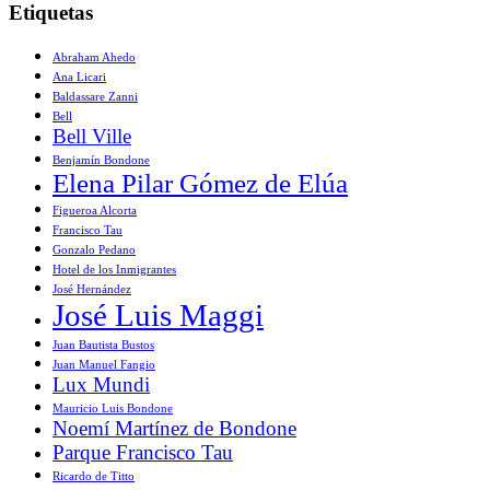
Etiquetas
Abraham Ahedo
Ana Licari
Baldassare Zanni
Bell
Bell Ville
Benjamín Bondone
Elena Pilar Gómez de Elúa
Figueroa Alcorta
Francisco Tau
Gonzalo Pedano
Hotel de los Inmigrantes
José Hernández
José Luis Maggi
Juan Bautista Bustos
Juan Manuel Fangio
Lux Mundi
Mauricio Luis Bondone
Noemí Martínez de Bondone
Parque Francisco Tau
Ricardo de Titto