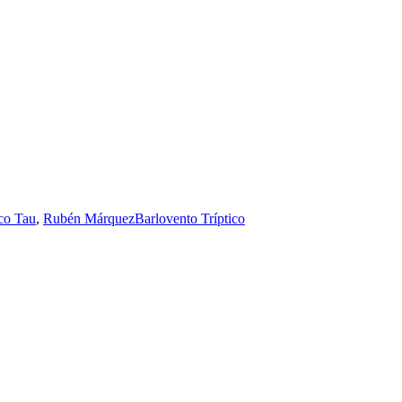
co Tau
,
Rubén Márquez
Barlovento Tríptico