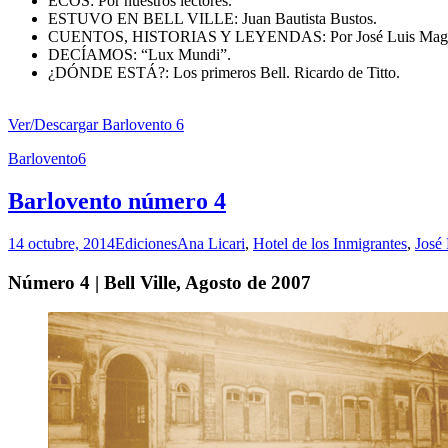
ECOS: Por nuestros lectores.
ESTUVO EN BELL VILLE: Juan Bautista Bustos.
CUENTOS, HISTORIAS Y LEYENDAS: Por José Luis Magg
DECÍAMOS: “Lux Mundi”.
¿DÓNDE ESTÁ?: Los primeros Bell. Ricardo de Titto.
Ver/Descargar Barlovento 6
Barlovento6
Barlovento número 4
14 octubre, 2014
Ediciones
Ana Licari
,
Hotel de los Inmigrantes
,
José
Número 4 | Bell Ville, Agosto de 2007