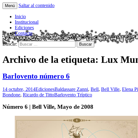
Saltar al contenido
Menú
Tríptico Histórico Cultural y Literario
Barlovento Tríptico
Inicio
Institucional
Ediciones
Contacto
Buscar:
Archivo de la etiqueta: Lux Mu
Barlovento número 6
14 octubre, 2014
Ediciones
Baldassare Zanni
,
Bell
,
Bell Ville
,
Elena P
Bondone
,
Ricardo de Titto
Barlovento Tríptico
Número 6 | Bell Ville, Mayo de 2008