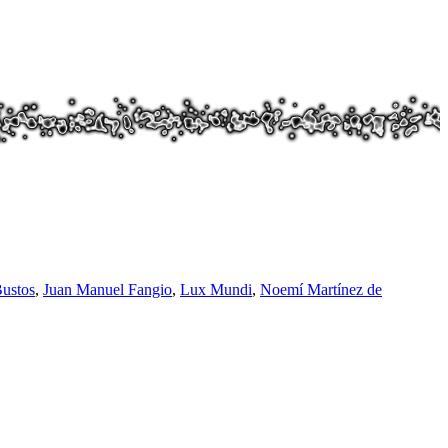
Bustos
,
Juan Manuel Fangio
,
Lux Mundi
,
Noemí Martínez de