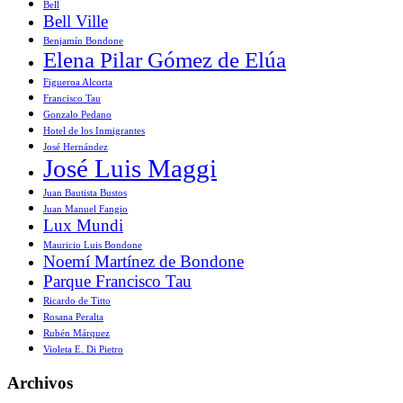
Bell
Bell Ville
Benjamín Bondone
Elena Pilar Gómez de Elúa
Figueroa Alcorta
Francisco Tau
Gonzalo Pedano
Hotel de los Inmigrantes
José Hernández
José Luis Maggi
Juan Bautista Bustos
Juan Manuel Fangio
Lux Mundi
Mauricio Luis Bondone
Noemí Martínez de Bondone
Parque Francisco Tau
Ricardo de Titto
Rosana Peralta
Rubén Márquez
Violeta E. Di Pietro
Archivos