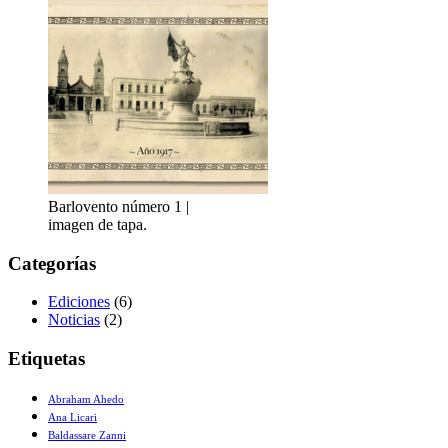
Barlovento número 1 |
imagen de tapa.
Categorías
Ediciones
(6)
Noticias
(2)
Etiquetas
Abraham Ahedo
Ana Licari
Baldassare Zanni