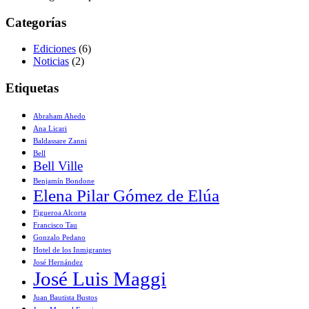
Categorías
Ediciones
(6)
Noticias
(2)
Etiquetas
Abraham Ahedo
Ana Licari
Baldassare Zanni
Bell
Bell Ville
Benjamín Bondone
Elena Pilar Gómez de Elúa
Figueroa Alcorta
Francisco Tau
Gonzalo Pedano
Hotel de los Inmigrantes
José Hernández
José Luis Maggi
Juan Bautista Bustos