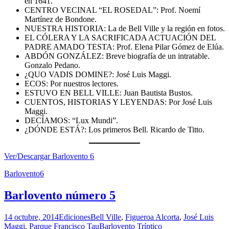
en 1641.
CENTRO VECINAL “EL ROSEDAL”: Prof. Noemí
Martínez de Bondone.
NUESTRA HISTORIA: La de Bell Ville y la región en fotos.
EL CÓLERA Y LA SACRIFICADA ACTUACIÓN DEL
PADRE AMADO TESTA: Prof. Elena Pilar Gómez de Elúa.
ABDÓN GONZÁLEZ: Breve biografía de un intratable.
Gonzalo Pedano.
¿QUO VADIS DOMINE?: José Luis Maggi.
ECOS: Por nuestros lectores.
ESTUVO EN BELL VILLE: Juan Bautista Bustos.
CUENTOS, HISTORIAS Y LEYENDAS: Por José Luis
Maggi.
DECÍAMOS: “Lux Mundi”.
¿DÓNDE ESTÁ?: Los primeros Bell. Ricardo de Titto.
Ver/Descargar Barlovento 6
Barlovento6
Barlovento número 5
14 octubre, 2014
Ediciones
Bell Ville
,
Figueroa Alcorta
,
José Luis
Maggi
,
Parque Francisco Tau
Barlovento Tríptico