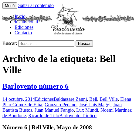
Saltar al contenido
Menú
Tríptico Histórico Cultural y Literario
Barlovento Tríptico
Inicio
Institucional
Ediciones
Contacto
Buscar:
Archivo de la etiqueta: Bell
Ville
Barlovento número 6
14 octubre, 2014
Ediciones
Baldassare Zanni
,
Bell
,
Bell Ville
,
Elena
Pilar Gómez de Elúa
,
Gonzalo Pedano
,
José Luis Maggi
,
Juan
Bautista Bustos
,
Juan Manuel Fangio
,
Lux Mundi
,
Noemí Martínez
de Bondone
,
Ricardo de Titto
Barlovento Tríptico
Número 6 | Bell Ville, Mayo de 2008